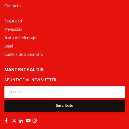
Intercambiador térmico situado
Contacto
en el interior de la carcasa que
evita la congelación del aire
cuando se bucea en aguas frías.
Seguridad
Zona de exhalación
perfeccionada para reducir el
Privacidad
esfuerzo espiratorio sin
perjudicar la estanqueidad de la
Texto del Mensaje
zona ya que no es preciso
reducir el espesor de la
Legal
membrana. El diseño del sistema
de retención de la membrana de
Cadena de Suministro
exhalación dirige el flujo 100%
encauzado hacia las toberas de
la bigotera beneficiándose de un
MANTENTE AL DÍA
potente efecto Venturi y aleja
las burbujas del campo visual sin
APÚNTATE AL NEWSLETTER:
necesidad de sobredimensionar
la bigotera.
Suscríbete