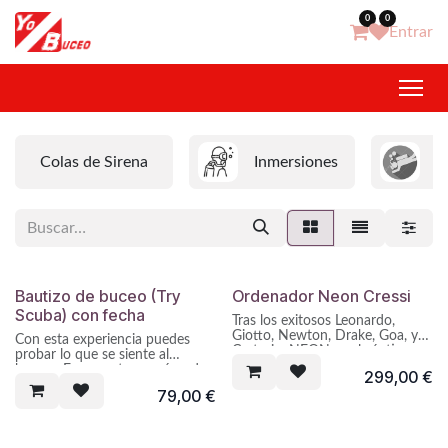
Ir al contenido
0
0
Entrar
Colas de Sirena
Inmersiones
B
Bautizo de buceo (Try
Ordenador Neon Cressi
Scuba) con fecha
Tras los exitosos Leonardo,
Giotto, Newton, Drake, Goa, y
Con esta experiencia puedes
Cartesio, NEON es el séptimo
probar lo que se siente al
proyecto diseñado, desarrollado
bucear. En un entorno cómodo
299,00
€
y producido en Italia al 100%
y seguro en una de nuestras dos
79,00
€
por su filial Cressi Elettronica. Es
piscinas. Vive una experiencia
un ordenador con formato reloj
inolvidable en nuestra amplia
de construcción completamente
oferta de fechas posibles.
modular, extremadamente