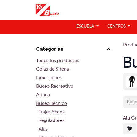
Ir al contenido
ESCUELA
CENTROS
Produ
Categorías
B
Todos los productos
Colas de Sirena
Inmersiones
Buceo Recreativo
Apnea
Buceo Técnico
Trajes Secos
Ala C
Reguladores
Alas