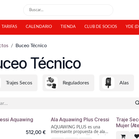
TARIFAS
CALENDARIO
TIENDA
CLUB DE SOCIOS
YDE (D
ctos
Buceo Técnico
uceo Técnico
Trajes Secos
Reguladores
Alas
ressi Aquawing
Ala Aquawing Plus Cressi
Traje Sec
Mujer (Ate
AQUAWING PLUS es una
512,00
€
interesante propuesta de ala
con una construcción robusta