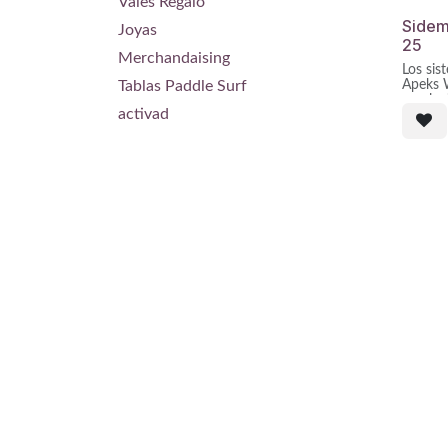
Vales Regalo
Sidem
Joyas
25
Merchandaising
Los sis
Tablas Paddle Surf
Apeks 
revoluc
activad
buceo 
modelo
empuje 
la mar
desarro
sidemo
sidemou
añadien
dureza 
para u
en sid