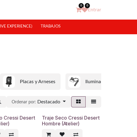
0
0
Entrar
IVE EXPERIENCE)
TRABAJOS
Placas y Arneses
Iluminación
Destacado
Ordenar por:
o Cressi Desert
Traje Seco Cressi Desert
lier)
Hombre (Atelier)