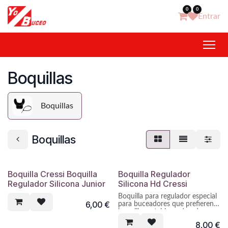
Ir al contenido
0
0
Entrar
Boquillas
Boquillas
Boquillas
Boquilla Cressi Boquilla
Boquilla Regulador
Regulador Silicona Junior
Silicona Hd Cressi
Boquilla para regulador especial
6,00
€
para buceadores que prefieren
boquillas estables y duraderas.
8,00
€
Silicona quirúrgica negra de