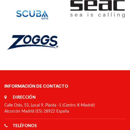
INFORMACIÓN DE CONTACTO
DIRECCIÓN
Calle Oslo, 53, Local 9, Planta -1 (Centro X-Madrid)
Alcorcón Madrid (ES) 28922 España
TELÉFONOS