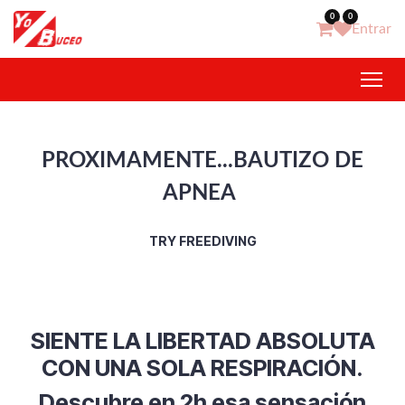
Ir al contenido
0
0
Entrar
PROXIMAMENTE...BAUTIZO DE
APNEA
TRY FREEDIVING
SIENTE LA LIBERTAD ABSOLUTA
CON UNA SOLA RESPIRACIÓN.
Descubre en 2h esa sensación