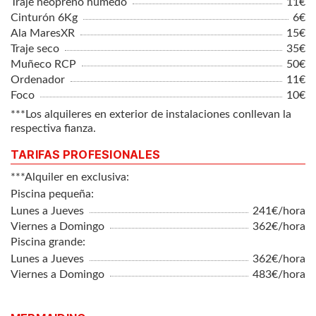
Traje neopreno húmedo
11€
Cinturón 6Kg
6€
Ala MaresXR
15€
Traje seco
35€
Muñeco RCP
50€
Ordenador
11€
Foco
10€
***Los alquileres en exterior de instalaciones conllevan la
respectiva fianza.
TARIFAS PROFESIONALES
***Alquiler en exclusiva:
Piscina pequeña:
Lunes a Jueves
241€/hora
Viernes a Domingo
362€/hora
Piscina grande:
Lunes a Jueves
362€/hora
Viernes a Domingo
483€/hora