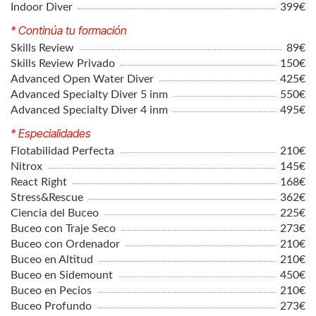
Indoor Diver
399€
* Continúa tu formación
Skills Review
89€
Skills Review Privado
150€
Advanced Open Water Diver
425€
Advanced Specialty Diver 5 inm
550€
Advanced Specialty Diver 4 inm
495€
* Especialidades
Flotabilidad Perfecta
210€
Nitrox
145€
React Right
168€
Stress&Rescue
362€
Ciencia del Buceo
225€
Buceo con Traje Seco
273€
Buceo con Ordenador
210€
Buceo en Altitud
210€
Buceo en Sidemount
450€
Buceo en Pecios
210€
Buceo Profundo
273€