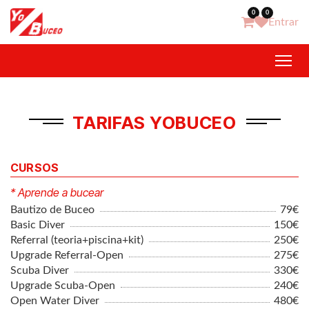
Ir al contenido
0
0
Entrar
TARIFAS YOBUCEO
CURSOS
* Aprende a bucear
Bautizo de Buceo
79€
Basic Diver
150€
Referral (teoria+piscina+kit)
250€
Upgrade Referral-Open
275€
Scuba Diver
330€
Upgrade Scuba-Open
240€
Open Water Diver
480€