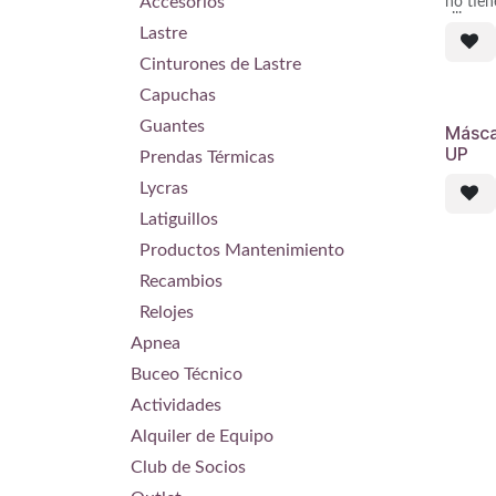
Accesorios
El mont
no tie
radial (
silicon
Lastre
dividid
para se
unen me
siempre
Cinturones de Lastre
cristal
tienen 
Este si
suave qu
Capuchas
estanqu
máscara
anula c
Guantes
Másca
contac
UP
montura
Prendas Térmicas
toda vi
del mar
Lycras
Su faci
Latiguillos
muerto
Productos Mantenimiento
interno
distanci
Recambios
reducid
el facia
Relojes
conocid
simplem
Apnea
cara p
óptima 
Buceo Técnico
su dise
relació
Actividades
de la si
Alquiler de Equipo
Cristal
Club de Socios
prolon
líneas 