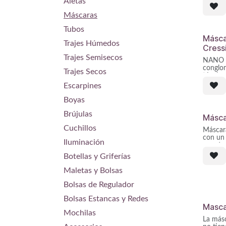
Aletas
la Evo 
máscara
Máscaras
un gran
asegura
Tubos
Incorpo
Másca
que reg
Trajes Húmedos
Cress
interior
del air
Trajes Semisecos
NANO d
que sal
conglo
Trajes Secos
técnica
incorpo
Escarpines
tempor
modelo
Boyas
Aúna un
Brújulas
Másca
un dise
Cuchillos
proporc
Máscara
montura
con un 
Iluminación
para tu
Su mon
o sesion
Botellas y Griferías
espesor
de sili
cercos,
directa
Maletas y Bolsas
ligerez
necesid
sorpre
sistema
Bolsas de Regulador
cristal 
visibil
consigu
Bolsas Estancas y Redes
cuanto 
Masca
del vol
Mochilas
La másc