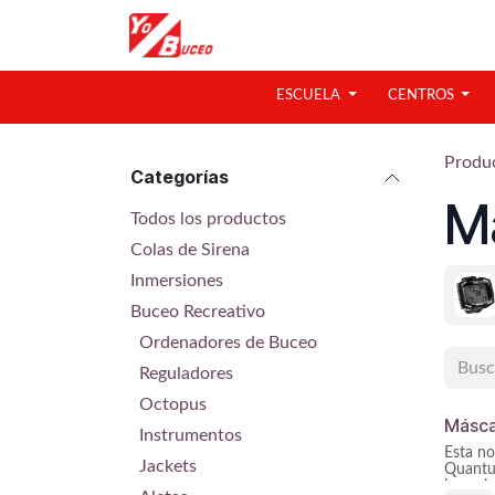
Ir al contenido
ESCUELA
CENTROS
Produ
Categorías
M
Todos los productos
Colas de Sirena
Inmersiones
Buceo Recreativo
Ordenadores de Buceo
Reguladores
Octopus
Másca
Instrumentos
Esta no
Jackets
Quantu
la evol