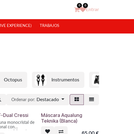
0
0
Entrar
IVE EXPERIENCE)
TRABAJOS
Octopus
Instrumentos
Jackets
Destacado
Ordenar por:
-Dual Cressi
Máscara Aqualung
Teknika (Blanca)
una monocristal de
ional con
n especialmente
65,00
€