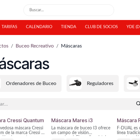
TARIFAS
CALENDARIO
TIENDA
CLUB DE SOCIOS
YDE (D
ctos
Buceo Recreativo
Máscaras
áscaras
Ordenadores de Buceo
Reguladores
ra Cressi Quantum
Máscara Mares i3
Máscara F
vedosa máscara Cressi
La máscara de buceo I3 ofrece
F-DUAL es 
m de la marca Cressi es
un campo de visión
línea tradic
ución de su antecesora
excepcional. El amplio cristal
construcció