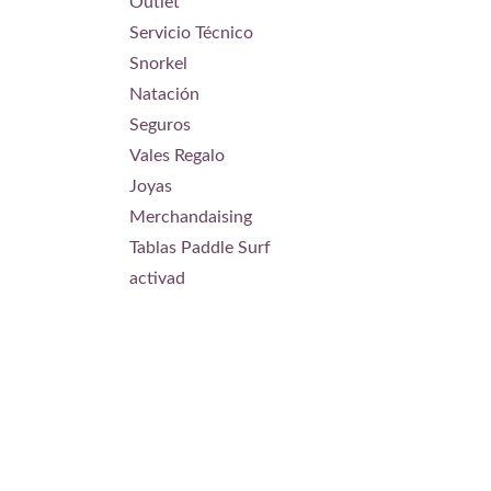
Outlet
pómulo
visibili
Servicio Técnico
montura
con la 
Snorkel
frontal 
superio
Natación
capacid
Seguros
Las heb
montur
Vales Regalo
estabil
tensión
Joyas
por el 
Merchandaising
comple
bascula
Tablas Paddle Surf
sentido
posibil
activad
imposib
Este ti
también
máscara
la tira
element
movimi
afectan 
Disponi
transpa