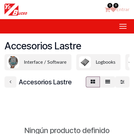
Ir al contenido
0
0
Entrar
Accesorios Lastre
Interface / Software
Logbooks
Accesorios Lastre
Ningún producto definido