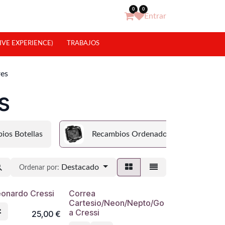
0
0
Entrar
IVE EXPERIENCE)
TRABAJOS
es
s
ios Botellas
Recambios Ordenadores
Destacado
Ordenar por:
eonardo Cressi
Correa
Cartesio/Neon/Nepto/Go
a Cressi
25,00
€