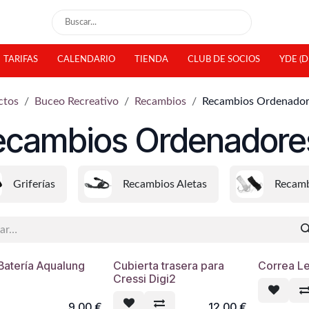
TARIFAS
CALENDARIO
TIENDA
CLUB DE SOCIOS
YDE (D
ctos
Buceo Recreativo
Recambios
Recambios Ordenador
ecambios Ordenadore
Griferías
Recambios Aletas
Recamb
Batería Aqualung
Cubierta trasera para
Correa L
Cressi Digi2
9,00
€
12,00
€