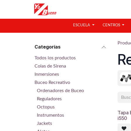
Ir al contenido
ESCUELA
CENTROS
Produ
Categorías
R
Todos los productos
Colas de Sirena
Inmersiones
Buceo Recreativo
Ordenadores de Buceo
Reguladores
Octopus
Tapa 
Instrumentos
i550
Jackets