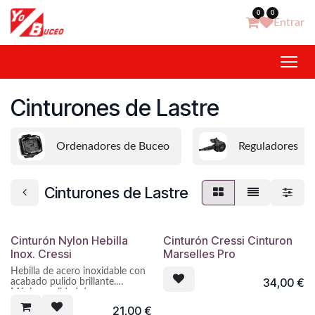
Ir al contenido
0
0
Entrar
Cinturones de Lastre
Ordenadores de Buceo
Reguladores
Cinturones de Lastre
Cinturón Nylon Hebilla
Cinturón Cressi Cinturon
Inox. Cressi
Marselles Pro
Hebilla de acero inoxidable con
34,00
€
acabado pulido brillante.
Máxima calidad de
construcción: plancha de 1,2
21,00
€
mm de espesor, cantos