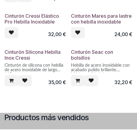
redondeados, sistema bisagra
con remaches de seguridad.
Logotipo estampado.
Cinturón Cressi Elástico
Cinturón Mares para lastre
Pro Hebilla Inoxidable
con hebilla inoxidable
Cincha en nylon trenzado muy
resistente y antideslizante.
32,00
€
24,00
€
Ensamblaje con la hebilla
mediante cosido.
Longitud: 130 cm.
Cinturón Silicona Hebilla
Cinturón Seac con
Inox Cressi
bolsillos
Cinturón de silicona con hebilla
Hebilla de acero inoxidable con
de acero inoxidable de largo
acabado pulido brillante.
145cm.
Máxima calidad de
construcción: plancha de 1,2
35,00
€
32,20
€
mm de espesor, cantos
redondeados, sistema bisagra
con remaches de seguridad.
Logotipo estampado.
Cincha en nylon trenzado muy
resistente y antideslizante.
Productos más vendidos
Ensamblaje con la hebilla
mediante cosido.
Longitud: 130 cm.