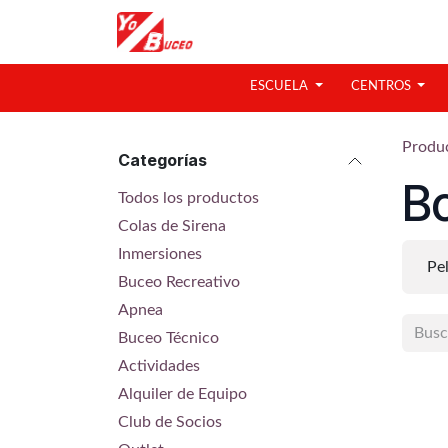
Ir al contenido
ESCUELA
CENTROS
Produ
Categorías
Bo
Todos los productos
Colas de Sirena
Inmersiones
Pe
Buceo Recreativo
Apnea
Buceo Técnico
Actividades
Alquiler de Equipo
Club de Socios