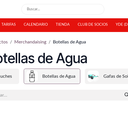
TARIFAS
CALENDARIO
TIENDA
CLUB DE SOCIOS
YDE (D
ctos
Merchandaising
Botellas de Agua
tellas de Agua
luches
Botellas de Agua
Gafas de So