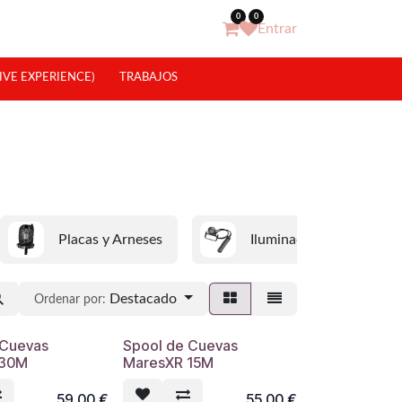
0
0
Entrar
IVE EXPERIENCE)
TRABAJOS
Placas y Arneses
Iluminación
Destacado
Ordenar por:
 Cuevas
Spool de Cuevas
 30M
MaresXR 15M
59,00
€
55,00
€