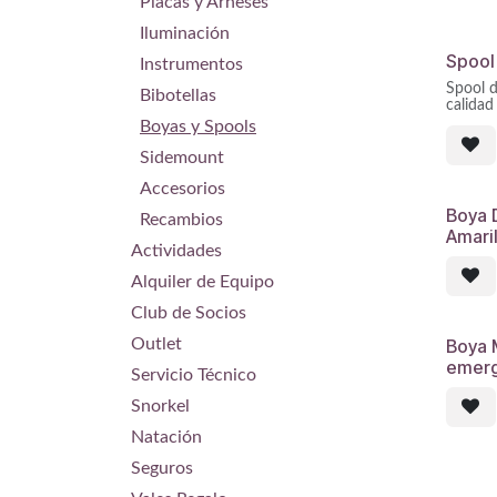
Placas y Arneses
Iluminación
Spool
Instrumentos
Spool d
Bibotellas
calidad
una erg
Boyas y Spools
mejorad
el spoo
Sidemount
ser líd
Accesorios
de alum
resiste
Boya 
Recambios
visibil
Amaril
poca lu
Actividades
Alquiler de Equipo
Club de Socios
Boya 
Outlet
emerg
Servicio Técnico
Snorkel
Natación
Seguros