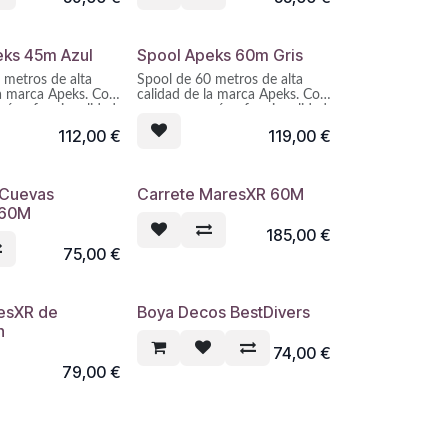
eks 45m Azul
Spool Apeks 60m Gris
 metros de alta
Spool de 60 metros de alta
la marca Apeks. Con
calidad de la marca Apeks. Con
ía y funcionalidad
una ergonomía y funcionalidad
 un peso reducido,
mejoradas y un peso reducido,
112,00
€
119,00
€
eline 2022 vuelve a
el spool Lifeline 2022 vuelve a
abricado en aleación
ser líder. Fabricado en aleación
 anodizado
de aluminio anodizado
on una línea de alta
resistente con una línea de alta
 Cuevas
Carrete MaresXR 60M
para condiciones de
visibilidad para condiciones de
 60M
poca luz.
185,00
€
75,00
€
esXR de
Boya Decos BestDivers
n
74,00
€
79,00
€