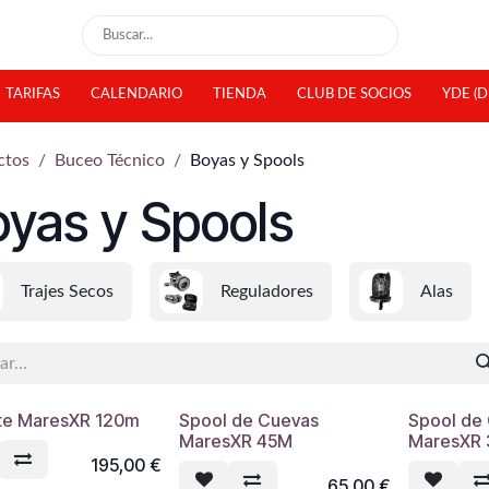
TARIFAS
CALENDARIO
TIENDA
CLUB DE SOCIOS
YDE (D
ctos
Buceo Técnico
Boyas y Spools
yas y Spools
Trajes Secos
Reguladores
Alas
te MaresXR 120m
Spool de Cuevas
Spool de
MaresXR 45M
MaresXR
195,00
€
65,00
€