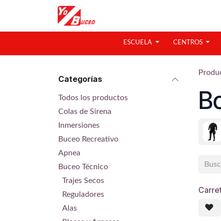
Ir al contenido
ESCUELA
CENTROS
Produ
Categorías
Bo
Todos los productos
Colas de Sirena
Inmersiones
Buceo Recreativo
Apnea
Buceo Técnico
Trajes Secos
Carre
Reguladores
Alas