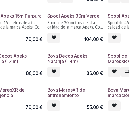
 Apeks 15m Púrpura
Spool Apeks 30m Verde
Spool Ap
e 15 metros de alta
Spool de 30 metros de alta
Spool de 45
 de la marca Apeks. Con
calidad de la marca Apeks. Con
calidad de 
onomía y funcionalidad
una ergonomía y funcionalidad
una ergonom
as y un peso reducido,
mejoradas y un peso reducido,
mejoradas y
79,00
€
104,00
€
l Lifeline 2022 vuelve a
el spool Lifeline 2022 vuelve a
el spool Lif
er. Fabricado en aleación
ser líder. Fabricado en aleación
ser líder. F
inio anodizado
de aluminio anodizado
de aluminio
nte con una línea de alta
resistente con una línea de alta
resistente c
Decos Apeks
Boya Decos Apeks
Spool de
idad para condiciones de
visibilidad para condiciones de
visibilidad 
la (1.4m)
Naranja (1.4m)
MaresXR
z.
poca luz.
poca luz.
86,00
€
86,00
€
MaresXR de
Boya MaresXR de
Boya Mar
encia
entrenamiento
marcació
79,00
€
55,00
€