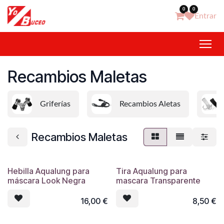
Ir al contenido
0
0
Entrar
Recambios Maletas
Griferías
Recambios Aletas
Recambios Maletas
Hebilla Aqualung para
Tira Aqualung para
máscara Look Negra
mascara Transparente
16,00
€
8,50
€