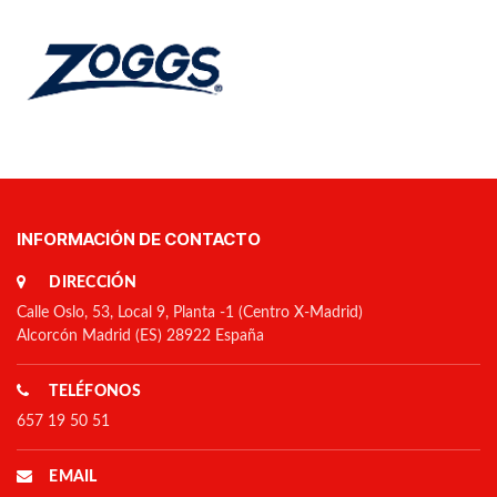
INFORMACIÓN DE CONTACTO
DIRECCIÓN
Calle Oslo, 53, Local 9, Planta -1 (Centro X-Madrid)
Alcorcón Madrid (ES) 28922 España
TELÉFONOS
657 19 50 51
EMAIL