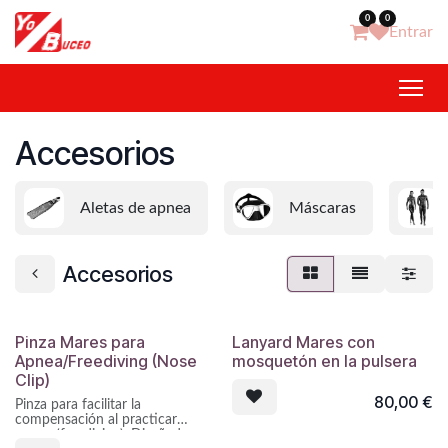
Ir al contenido
0
0
Entrar
Accesorios
Aletas de apnea
Máscaras
Accesorios
Pinza Mares para
Lanyard Mares con
Apnea/Freediving (Nose
mosquetón en la pulsera
Clip)
80,00
€
Pinza para facilitar la
compensación al practicar
apnea (freediving). Diseñada por