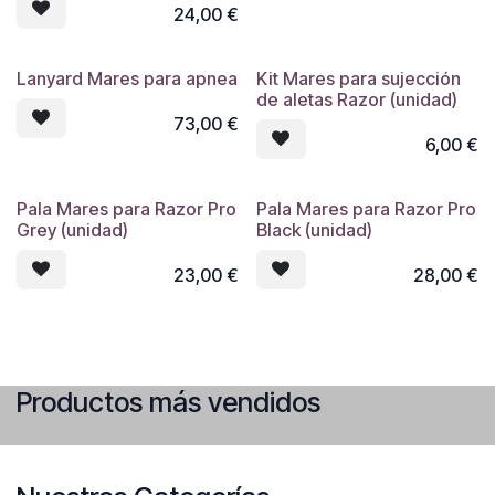
MARES para que no tengas que
24,00
€
usar las manos para compensar
al hacer apnea dinámica o en
profundidad.
Lanyard Mares para apnea
Kit Mares para sujección
de aletas Razor (unidad)
73,00
€
6,00
€
Pala Mares para Razor Pro
Pala Mares para Razor Pro
Grey (unidad)
Black (unidad)
23,00
€
28,00
€
Productos más vendidos