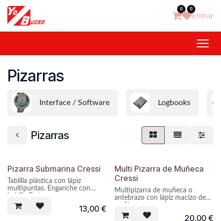
Ir al contenido
0
0
Entrar
Pizarras
Interface / Software
Logbooks
Pizarras
Pizarra Submarina Cressi
Multi Pizarra de Muñeca
Cressi
Tablilla plástica con lápiz
multipuntas. Enganche con
Multipizarra de muñeca o
hebilla Fastex.
antebrazo con lápiz macizo de
grafito.
13,00
€
20,00
€
Idónea para buceo técnico o