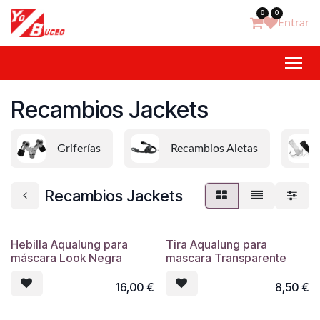
Ir al contenido
0
0
Entrar
Recambios Jackets
Griferías
Recambios Aletas
Recambios Jackets
Hebilla Aqualung para
Tira Aqualung para
máscara Look Negra
mascara Transparente
16,00
€
8,50
€