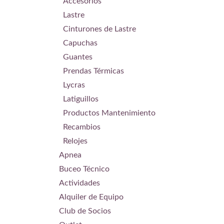
Accesorios
Tiempo
Temper
Lastre
Datum:
Cinturones de Lastre
llegar 
(50 bar
Capuchas
segundo
respira
Guantes
Gran a
Prendas Térmicas
inmersi
Lycras
Latiguillos
Productos Mantenimiento
Recambios
Relojes
Apnea
Buceo Técnico
Actividades
Alquiler de Equipo
Club de Socios