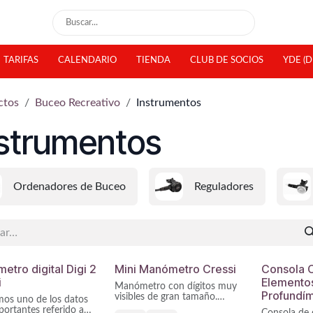
TARIFAS
CALENDARIO
TIENDA
CLUB DE SOCIOS
YDE (D
ctos
Buceo Recreativo
Instrumentos
nstrumentos
Ordenadores de Buceo
Reguladores
tro digital Digi 2
Mini Manómetro Cressi
Consola C
i
Elemento
Manómetro con dígitos muy
Profundím
visibles de gran tamaño.
mos uno de los datos
ortantes referido a