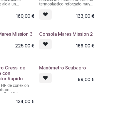
 dimensiones
Carcasa minimalista de caucho
 aloja un
termoplástico reforzado muy
tro y un
resistente a la abrasión y que
ro analógico
permite una fácil sustitución de
160,00
€
133,00
€
 angulados para
los instrumentos para su
 lectura.
limpieza o mantenimiento.
Anilla en extremo superior e
inferior para fijación de la
Mares Mission 3
Consola Mares Mission 2
consola al chaleco.
225,00
€
169,00
€
o Cressi de
Manómetro Scubapro
e con
tor Rapido
99,00
€
HP de conexión
pistón
e. Rapidísimo y
ra centros de buceo
134,00
€
s de carga.
cápsula de