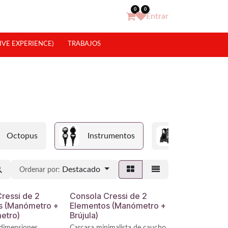
0
0
Entrar
IVE EXPERIENCE)
TRABAJOS
Octopus
Instrumentos
Jackets
Destacado
Ordenar por:
ressi de 2
Consola Cressi de 2
s (Manómetro +
Elementos (Manómetro +
etro)
Brújula)