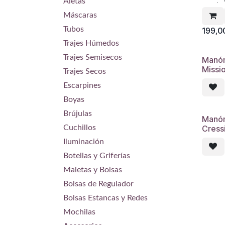
Aletas
nuestra
importa
Máscaras
aire de 
instru
Tubos
199,0
sencill
Trajes Húmedos
manóme
espiral
Trajes Semisecos
Manóm
cual un 
presión
Missio
Trajes Secos
una esf
aguja. 
Escarpines
propon
alta pr
Boyas
aporta 
constan
Brújulas
Manóm
Todo el
coste 
Cressi
Cuchillos
Iluminación
Datos s
Botellas y Griferías
Presión
dígitos
Maletas y Bolsas
entre d
Profund
Bolsas de Regulador
decima
Profun
Bolsas Estancas y Redes
inmersi
Profun
Mochilas
inmersi
detecta