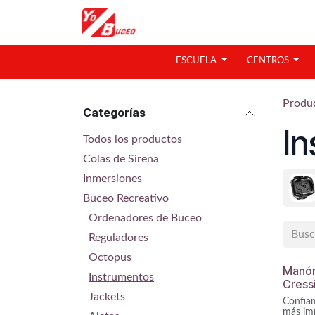
Ir al contenido
ESCUELA
CENTROS
Produ
Categorías
I
Todos los productos
Colas de Sirena
Inmersiones
Buceo Recreativo
Ordenadores de Buceo
Reguladores
Octopus
Manóme
Instrumentos
Cress
Jackets
Confia
más imp