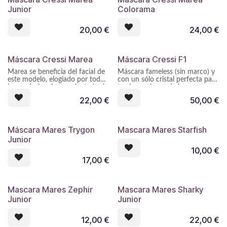
Junior
Colorama
20,00
€
24,00
€
Máscara Cressi Marea
Máscara Cressi F1
Marea se beneficia del facial de
Máscara fameless (sin marco) y
este modelo, elogiado por todos
con un sólo cristal perfecta para
los profesionales, readaptado de
tus inmersiones de buceo o
cotas y espesores e instalado en
sesiones de snorkel. El facial de
22,00
€
50,00
€
una montura de líneas similares
silicona se ensambla
pero con un sistema de
directamente sobre el cristal sin
ensamblaje simplificado para
necesidad de montura. Este
ofrecer un precio sorprendente
sistema garantiza una buena
Máscara Mares Trygon
Mascara Mares Starfish
competitivo.
visibilidad en todas direcciones.
Junior
10,00
€
17,00
€
Mascara Mares Zephir
Mascara Mares Sharky
Junior
Junior
12,00
€
22,00
€