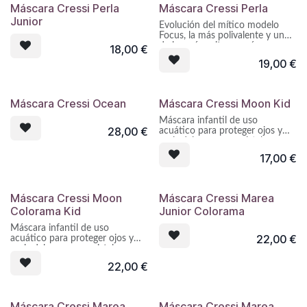
Máscara Cressi Perla
Máscara Cressi Perla
Junior
Evolución del mítico modelo
Focus, la más polivalente y una
de las más exitosas máscaras
18,00
€
Cressi-sub. PERLA se beneficia
19,00
€
del facial de este modelo con un
porcentaje de adaptabilidad de
más del 85% y elogiado por
todos los profesionales,
Máscara Cressi Ocean
Máscara Cressi Moon Kid
instalando una montura de
líneas similares pero con un
Máscara infantil de uso
sistema de ensamblaje
28,00
€
acuático para proteger ojos y
simplificado para ofrecer un
nariz del agua con cristales en
precio sorprendentemente
policarbonato anti-UV y facial
17,00
€
competitivo.
de Silflex.
Máscara Cressi Moon
Máscara Cressi Marea
Colorama Kid
Junior Colorama
Máscara infantil de uso
22,00
€
acuático para proteger ojos y
nariz del agua con cristales en
policarbonato anti-UV y facial
22,00
€
de Silflex.
Máscara Cressi Marea
Máscara Cressi Marea