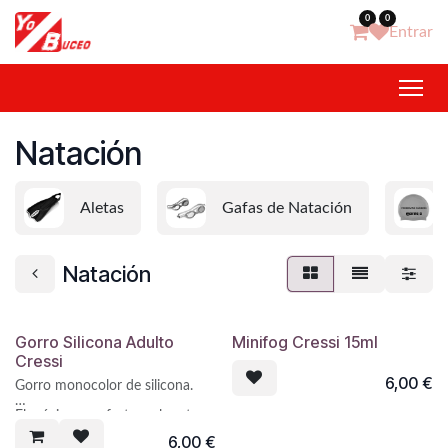
Ir al contenido
0
0
Entrar
Natación
Aletas
Gafas de Natación
Natación
Gorro Silicona Adulto
Minifog Cressi 15ml
Cressi
6,00
€
Gorro monocolor de silicona.
El máximo confort en el sector
de los gorros de baño.
6,00
€