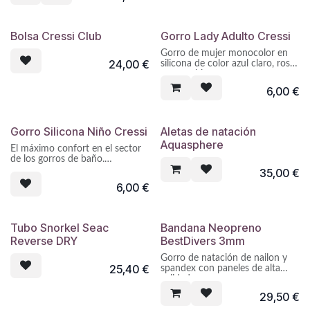
Elástico, resistente, agradable al
tacto.
Bolsa Cressi Club
Gorro Lady Adulto Cressi
Gorro de mujer monocolor en
24,00
€
silicona de color azul claro, rosa,
negro y blanco.
6,00
€
El máximo confort en el sector
de los gorros de baño.
Elástico, resistente, agradable al
Gorro Silicona Niño Cressi
Aletas de natación
tacto.
Aquasphere
El máximo confort en el sector
de los gorros de baño.
35,00
€
Elástico, resistente, agradable al
6,00
€
tacto.
Tubo Snorkel Seac
Bandana Neopreno
Reverse DRY
BestDivers 3mm
Gorro de natación de nailon y
25,40
€
spandex con paneles de alta
calidad.
29,50
€