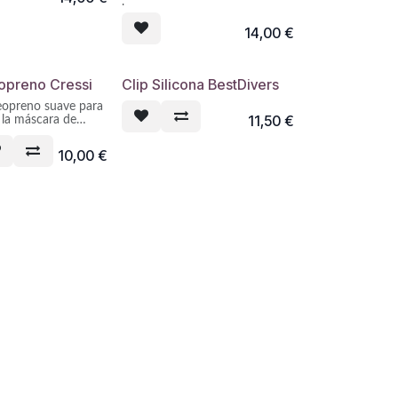
buceo.
Aumenta la comodidad y
14,00
€
ayuda a mantener la correa de
la máscara en su sitio.
opreno Cressi
Clip Silicona BestDivers
eopreno suave para
11,50
€
e la máscara de
 comodidad y
10,00
€
tener la correa de
n su sitio.