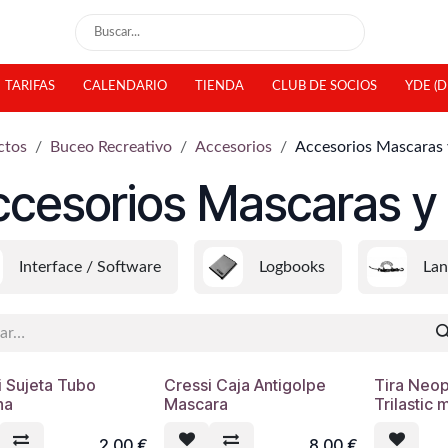
TARIFAS
CALENDARIO
TIENDA
CLUB DE SOCIOS
YDE (D
ctos
Buceo Recreativo
Accesorios
Accesorios Mascaras 
cesorios Mascaras y
Interface / Software
Logbooks
Lan
i Sujeta Tubo
Cressi Caja Antigolpe
Tira Neo
na
Mascara
Trilastic 
2,00
€
8,00
€