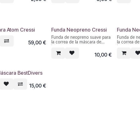
ra Atom Cressi
Funda Neopreno Cressi
Funda Ne
Funda de neopreno suave para
Funda de n
59,00
€
la correa de la máscara de
la correa d
buceo.
buceo.
Aumenta la comodidad y
Aumenta la
10,00
€
ayuda a mantener la correa de
ayuda a man
la máscara en su sitio.
la máscara e
Máscara BestDivers
15,00
€