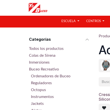
Ir al contenido
ESCUELA
CENTROS
Produ
Categorías
Ac
Todos los productos
Colas de Sirena
Inmersiones
Buceo Recreativo
Ordenadores de Buceo
Reguladores
Octopus
Cress
Instrumentos
Silico
Jackets