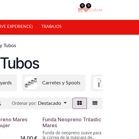
0
0
Entrar
IVE EXPERIENCE)
TRABAJOS
y Tubos
 Tubos
yards
Carretes y Spools
Pizarras
Destacado
Ordenar por:
preno Mares
Funda Neopreno Trilastic
mujer
Mares
Funda de neopreno suave para
14,00
€
la correa de la máscara de