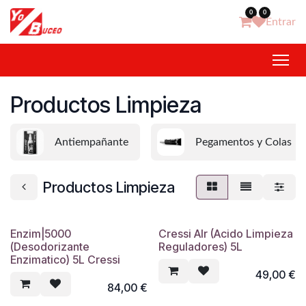
Ir al contenido
0
0
Entrar
Productos Limpieza
Antiempañante
Pegamentos y Colas
Productos Limpieza
Enzim|5000
Cressi Alr (Acido Limpieza
(Desodorizante
Reguladores) 5L
Enzimatico) 5L Cressi
49,00
€
84,00
€