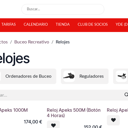
TARIFAS
CALENDARIO
TIENDA
CLUB DE SOCIOS
YDE (D
ctos
Buceo Recreativo
Relojes
lojes
Ordenadores de Buceo
Reguladores
 Apeks 1000M
Reloj Apeks 500M (Botón
Reloj Ap
4 Horas)
174,00
€
152,00
€