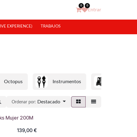
0
0
Entrar
IVE EXPERIENCE)
TRABAJOS
Octopus
Instrumentos
Jackets
Destacado
Ordenar por:
eks Mujer 200M
139,00
€