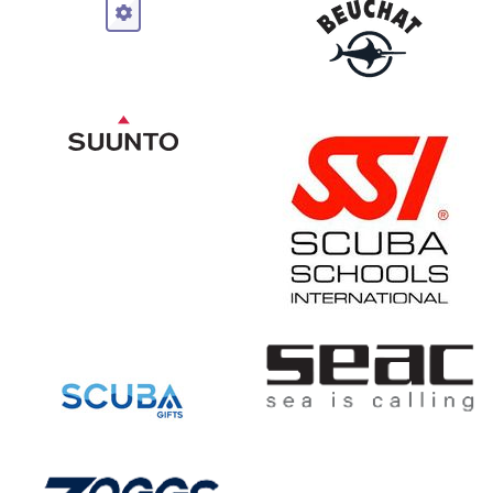
protegida para evitar la entrada
de granos de arena. Conexión
boquilla/tubo es especialmente
segura ante una posible
separación accidental.
Polivalente para su utilización
colocado a la izquierda o a la
derecha de la cara. Pinza
sujetatubo transparente de fácil
colocación y muy segura.