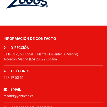
INFORMACIÓN DE CONTACTO
DIRECCIÓN
Calle Oslo, 53, Local 9, Planta -1 (Centro X-Madrid)
Alcorcón Madrid (ES) 28922 España
TELÉFONOS
657 19 50 51
EMAIL
madrid@yobuceo.es