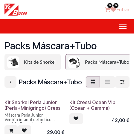
Ir al contenido
0
0
Entrar
Packs Máscara+Tubo
Kits de Snorkel
Packs Máscara+Tubo
Packs Máscara+Tubo
Kit Snorkel Perla Junior
Kit Cressi Ocean Vip
(Perla+Minigringo) Cressi
(Ocean + Gamma)
Máscara Perla Junior
42,00
€
Versión infantil del mítico
modelo Focus, la más
polivalente y una de las más
29,00
€
exitosas máscaras Cressi-sub.