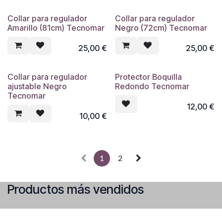
a todos los reguladores Mares.
La brida está incluida en el kit.
Collar para regulador
Collar para regulador
Amarillo (81cm) Tecnomar
Negro (72cm) Tecnomar
25,00
€
25,00
€
Collar para regulador
Protector Boquilla
ajustable Negro
Redondo Tecnomar
Tecnomar
12,00
€
10,00
€
1
2
Productos más vendidos