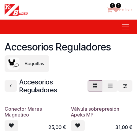
Ir al contenido
0
0
Entrar
Accesorios Reguladores
Boquillas
Accesorios
Reguladores
Conector Mares
Válvula sobrepresión
Magnético
Apeks MP
25,00
€
31,00
€