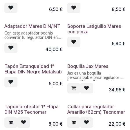
Tetones sobredimensionados
Tetones reforzados en la zona
completamente redondeados.
6,50
€
8,50
€
de mordiente con labios
redondeados muy finos y
suaves.
Adaptador Mares DIN/INT
Soporte Latiguillo Mares
Utilizable no solo a nivel
con pinza
particular sino como boquilla de
Con este adaptador podrás
centro de buceo por su gran
convertir tu regulador DIN en
resistencia sin perjudicar el
versión Internacional o de
6,90
€
confort.
estribo de manera fácil. Ideal
40,00
€
para lo que tienen regulador
DIN y van a viajar a zonas
donde no podrás tener botellas
con su conexión correcta.
Tapón Estanqueidad 1ª
Boquilla Jax Mares
Compatible con todos los
Etapa DIN Negro Metalsub
reguladores DIN del mercado.
Jax es una boquilla
personalizable para regulador de
buceo. Disponible en varios
5,00
€
colores. Para personalizar la
34,95
€
boquilla, simplemente hay que
sumergir Jax en agua hirviendo
durante unos segundos y luego
tendrá que apretarlo entre sus
Tapón protector 1ª Etapa
Collar para regulador
dientes. De esta forma es
DIN M25 Tecnomar
Amarillo (62cm) Tecnomar
posible obtener una boquilla
personalizada capaz de
garantizar buceos más cómodos
8,00
€
22,00
€
y relajantes. Jax se puede aplicar