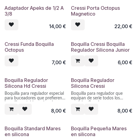
Adaptador Apeks de 1/2 A
Cressi Porta Octopus
3/8
Magnetico
14,00
€
22,00
€
Cressi Funda Boquilla
Boquilla Cressi Boquilla
Octopus
Regulador Silicona Junior
7,00
€
6,00
€
Boquilla Regulador
Boquilla Regulador
Silicona Hd Cressi
Silicona Cressi
Boquilla para regulador especial
Boquilla para regulador que
para buceadores que prefieren
equipan de serie todos los
boquillas estables y duraderas.
modelos Cressi.
8,00
€
8,00
€
Silicona quirúrgica negra de
Silicona quirúrgica negra de
dureza media-alta (shore 60º).
dureza media (shore 70º).
Cuerpo grueso y rígido para una
Anatómica, confortable y muy
Boquilla Standard Mares
Boquilla Pequeña Mares
óptima estabilidad del regulador
suave.
en silicona
en silicona
en la boca.