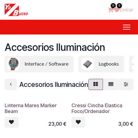
Ir al contenido
0
0
Entrar
Accesorios Iluminación
Interface / Software
Logbooks
Accesorios Iluminación
Linterna Mares Marker
Cressi Cincha Elastica
Beam
Foco/Ordenador
23,00
€
3,00
€