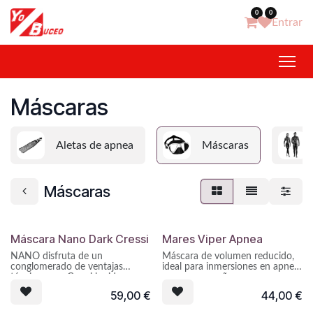
Ir al contenido
0
0
Entrar
Máscaras
Aletas de apnea
Máscaras
Máscaras
Máscara Nano Dark Cressi
Mares Viper Apnea
NANO disfruta de un
Máscara de volumen reducido,
conglomerado de ventajas
ideal para inmersiones en apnea
técnicas que Cressi ha ido
o caras pequeñas.
incorporando las últimas
59,00
€
44,00
€
temporadas en diversos
modelos.