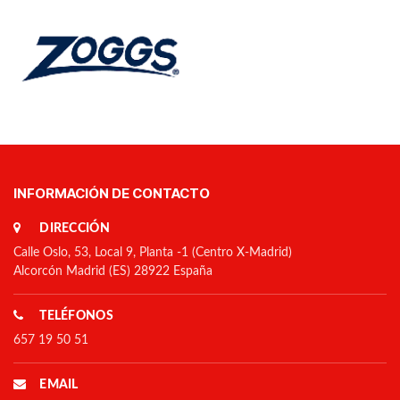
imposible. Este tipo de anclaje
mejora también la estabilidad de
la máscara, ya que la tensión de
la tira se produce sobre un
elemento rígido y los
movimientos del tubo no
afectan al facial.
INFORMACIÓN DE CONTACTO
DIRECCIÓN
Calle Oslo, 53, Local 9, Planta -1 (Centro X-Madrid)
Alcorcón Madrid (ES) 28922 España
TELÉFONOS
657 19 50 51
EMAIL