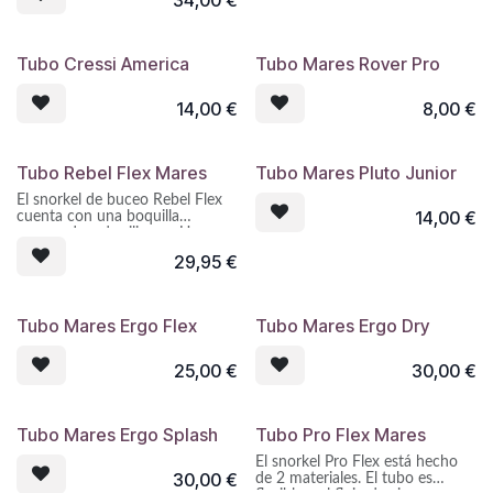
34,00
€
Boquilla muy confortable con
un diseño que combina
Tubo Cressi America
Tubo Mares Rover Pro
diferentes espesores para
favorecer su auto orientación y
liberar de tensiones la
14,00
€
8,00
€
mandíbula del usuario.
Cubeta de descarga lateral y
válvula de descarga con
Tubo Rebel Flex Mares
Tubo Mares Pluto Junior
membrana elíptica de silicona
protegida para evitar la entrada
El snorkel de buceo Rebel Flex
de granos de arena.
14,00
€
cuenta con una boquilla
corrugada y de silicona. Una
La conexión boquilla/tubo es
cómoda válvula de escape
29,95
€
especialmente segura ante una
permite la máxima comodidad
posible separación accidental.
para respirar y facilita el vaciado
del tubo del agua.
Polivalente para su utilización
Tubo Mares Ergo Flex
Tubo Mares Ergo Dry
colocado a la izquierda o a la
derecha de la cara.
25,00
€
30,00
€
Pinza sujetatubo transparente
de fácil colocación y muy
segura.
Tubo Mares Ergo Splash
Tubo Pro Flex Mares
El snorkel Pro Flex está hecho
30,00
€
de 2 materiales. El tubo es