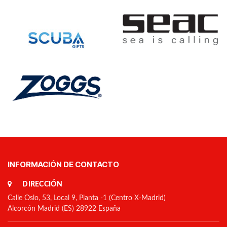
INFORMACIÓN DE CONTACTO
DIRECCIÓN
Calle Oslo, 53, Local 9, Planta -1 (Centro X-Madrid)
Alcorcón Madrid (ES) 28922 España