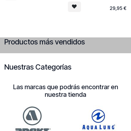
flexible y el flujo de aire
ininterrumpido. Diseño
29,95
€
ergonómico, ideal para un uso
prolongado.
Productos más vendidos
Nuestras Categorías
Las marcas que podrás encontrar en
nuestra tienda