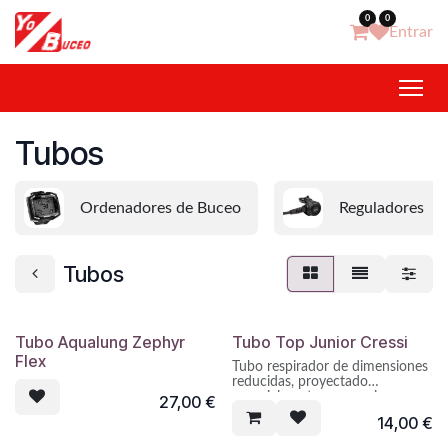
Ir al contenido
0
0
Entrar
Tubos
Ordenadores de Buceo
Reguladores
Tubos
Tubo Aqualung Zephyr
Tubo Top Junior Cressi
Flex
Tubo respirador de dimensiones
reducidas, proyectado
especialmente para mujeres y
27,00
€
niños.
14,00
€
Tubo en material flexible con