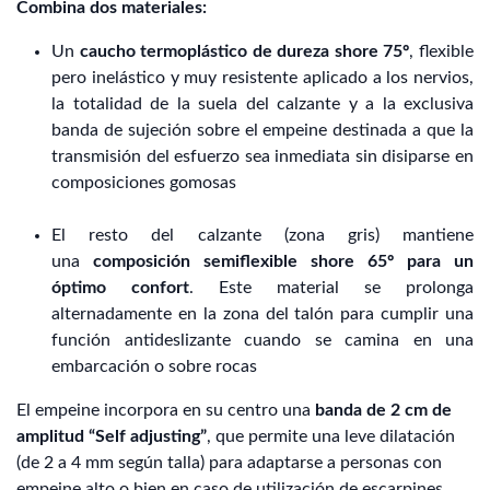
Combina dos materiales:
Un
caucho termoplástico de dureza shore 75º
, flexible
pero inelástico y muy resistente aplicado a los nervios,
la totalidad de la suela del calzante y a la exclusiva
banda de sujeción sobre el empeine destinada a que la
transmisión del esfuerzo sea inmediata sin disiparse en
composiciones gomosas
El resto del calzante (zona gris) mantiene
una
composición semiflexible shore 65º para un
óptimo confort
. Este material se prolonga
alternadamente en la zona del talón para cumplir una
función antideslizante cuando se camina en una
embarcación o sobre rocas
El empeine incorpora en su centro una
banda de 2 cm de
amplitud “Self adjusting”
, que permite una leve dilatación
(de 2 a 4 mm según talla) para adaptarse a personas con
empeine alto o bien en caso de utilización de escarpines