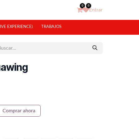
0
0
Entrar
IVE EXPERIENCE)
TRABAJOS
uawing
Comprar ahora