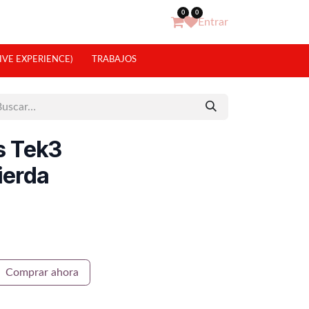
0
0
Entrar
IVE EXPERIENCE)
TRABAJOS
s Tek3
ierda
Comprar ahora