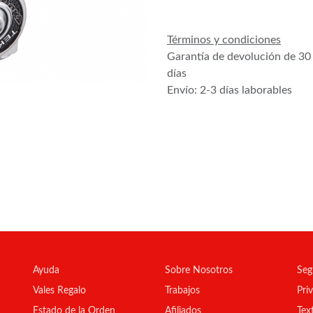
Términos y condiciones
Garantía de devolución de 30
días
Envío: 2-3 días laborables
Ayuda
Sobre Nosotros
Seg
Vales Regalo
Trabajos
Pri
Estado de la Orden
Afiliados
Tex