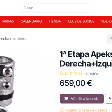
TARIFAS
CALENDARIO
TIENDA
CLUB DE SOCIOS
YDE (D
recha+Izquierda
1ª Etapa Apek
Derecha+Izqu
(0 reseña)
659,00
€
Añadir a la cesta
Añadir a lista de deseos