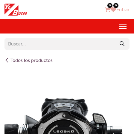
Ir al contenido
0
0
Entrar
Todos los productos