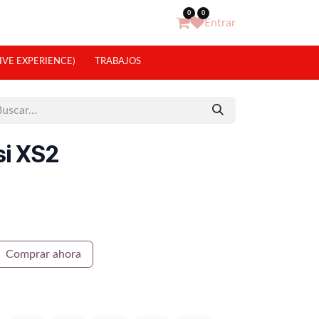
0
0
Entrar
IVE EXPERIENCE)
TRABAJOS
si XS2
Comprar ahora