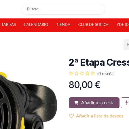
TARIFAS
CALENDARIO
TIENDA
CLUB DE SOCIOS
YDE (D
2ª Etapa Cres
(0 reseña)
80,00
€
Añadir a la cesta
Añadir a lista de deseos