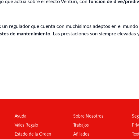
jo que actúa sobre el efecto Venturi, con
función de dive/prediv
es un regulador que cuenta con muchísimos adeptos en el mundo p
costes de mantenimiento
. Las prestaciones son siempre elevadas 
Ayuda
Sobre Nosotros
Seg
Vales Regalo
Trabajos
Pri
Estado de la Orden
Afiliados
Tex