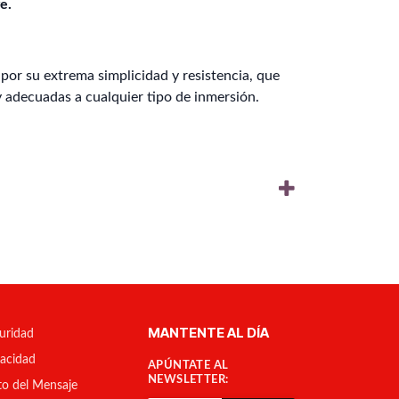
e.
or su extrema simplicidad y resistencia, que
y adecuadas a cualquier tipo de inmersión.
MANTENTE AL DÍA
uridad
vacidad
APÚNTATE AL
NEWSLETTER:
to del Mensaje