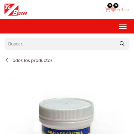
Ir al contenido
0
0
Entrar
Todos los productos