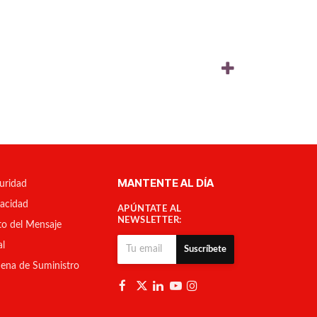
MANTENTE AL DÍA
uridad
vacidad
APÚNTATE AL
NEWSLETTER:
to del Mensaje
al
Suscríbete
ena de Suministro