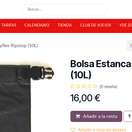
TARIFAS
CALENDARIO
TIENDA
CLUB DE SOCIOS
YDE (D
yflex Ripstop (10L)
Bolsa Estanca 
(10L)
(0 reseña)
16,00
€
Añadir a la cesta
Añadir a lista de deseos