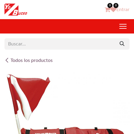
Ir al contenido
0
0
Entrar
Todos los productos