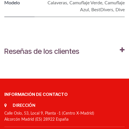
Modelo
Calaveras
,
Camuflaje Verde
,
Camuflaje
Azul
,
BestDivers
,
Dive
Reseñas de los clientes
INFORMACIÓN DE CONTACTO
DIRECCIÓN
Calle Oslo, 53, Local 9, Planta -1 (Centro X-Madrid)
Alcorcón Madrid (ES) 28922 España