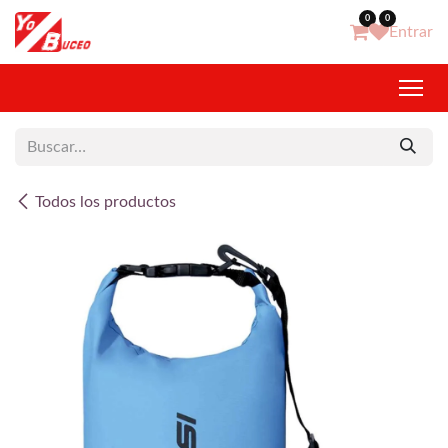
Ir al contenido
0
0
Entrar
Todos los productos