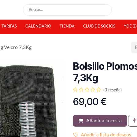
TARIFAS
CALENDARIO
TIENDA
CLUB DE SOCIOS
YDE (D
ng Velcro 7,3Kg
Bolsillo Plomo
7,3Kg
(0 reseña)
69,00
€
Añadir a la cesta
Añadir a lista de deseos