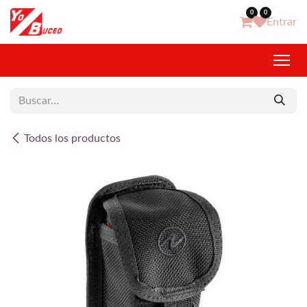
Ir al contenido
0
0
Entrar
Todos los productos