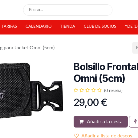
TARIFAS
CALENDARIO
TIENDA
CLUB DE SOCIOS
YDE (D
ng para Jacket Omni (5cm)
Bolsillo Front
Omni (5cm)
(0 reseña)
29,00
€
Añadir a la cesta
Añadir a lista de deseos