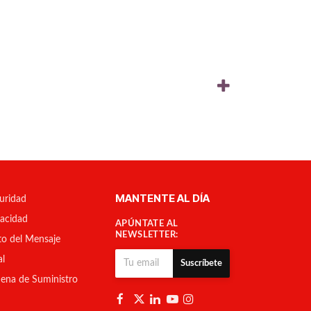
MANTENTE AL DÍA
uridad
vacidad
APÚNTATE AL
NEWSLETTER:
to del Mensaje
al
Suscríbete
ena de Suministro