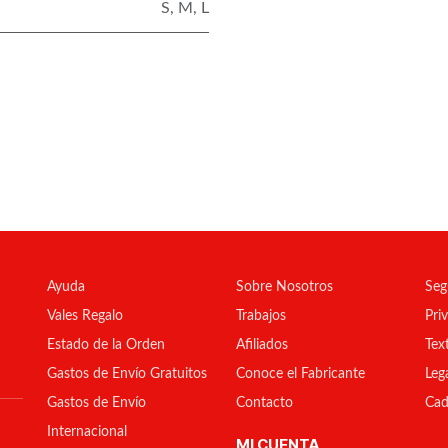
S
,
M
,
L
Ayuda
Sobre Nosotros
Seg
Vales Regalo
Trabajos
Pri
Estado de la Orden
Afiliados
Tex
Gastos de Envío Gratuitos
Conoce el Fabricante
Leg
Gastos de Envío
Contacto
Cad
Internacional
MI CUENTA