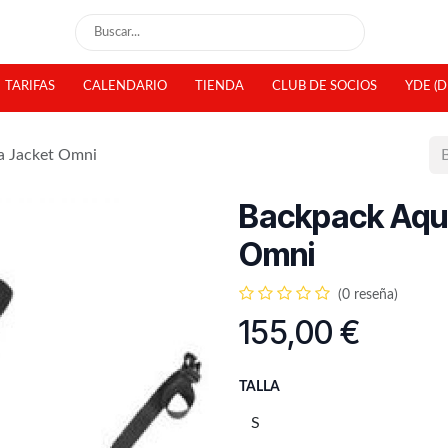
TARIFAS
CALENDARIO
TIENDA
CLUB DE SOCIOS
YDE (D
a Jacket Omni
Backpack Aqu
Omni
(0 reseña)
155,00
€
TALLA