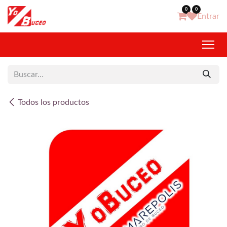
Ir al contenido
0
0
Entrar
Todos los productos