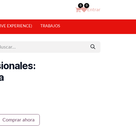
0
0
Entrar
IVE EXPERIENCE)
TRABAJOS
sionales:
a
Comprar ahora