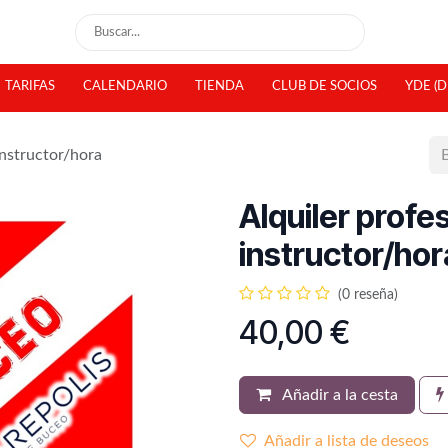
TARIFAS
CALENDARIO
TIENDA
CLUB DE SOCIOS
YDE (D
instructor/hora
Alquiler profe
instructor/hor
(0 reseña)
40,00
€
Añadir a la cesta
Añadir a lista de deseos