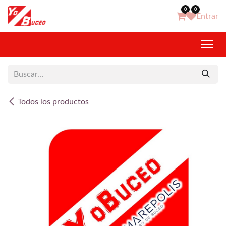
Ir al contenido
0
0
Entrar
Todos los productos