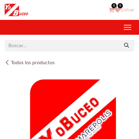
Ir al contenido
0
0
Entrar
Todos los productos