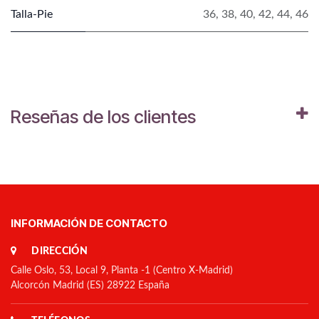
Talla-Pie
36
,
38
,
40
,
42
,
44
,
46
Reseñas de los clientes
INFORMACIÓN DE CONTACTO
DIRECCIÓN
Calle Oslo, 53, Local 9, Planta -1 (Centro X-Madrid)
Alcorcón Madrid (ES) 28922 España