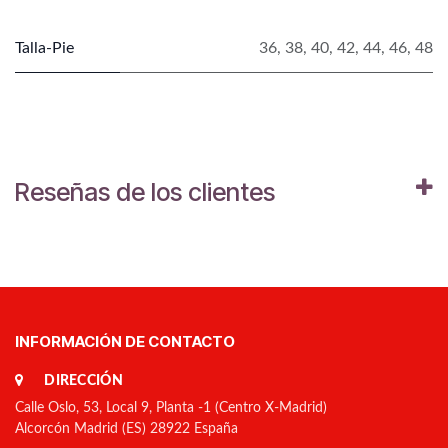
Talla-Pie
36
,
38
,
40
,
42
,
44
,
46
,
48
Reseñas de los clientes
INFORMACIÓN DE CONTACTO
DIRECCIÓN
Calle Oslo, 53, Local 9, Planta -1 (Centro X-Madrid)
Alcorcón Madrid (ES) 28922 España