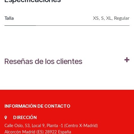
Talla
XS
,
S
,
XL
,
Regular
Reseñas de los clientes
INFORMACIÓN DE CONTACTO
DIRECCIÓN
Calle Oslo, 53, Local 9, Planta -1 (Centro X-Madrid)
Alcorcón Madrid (ES) 28922 España