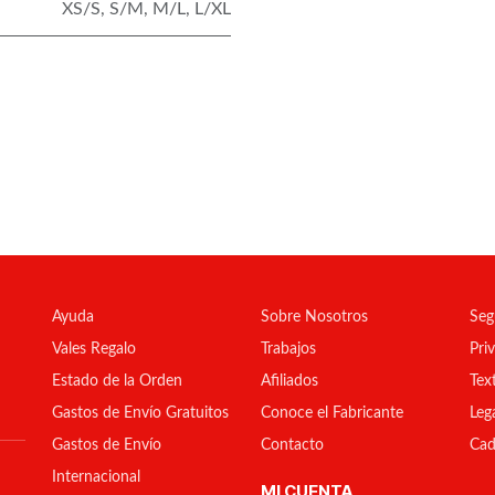
XS/S
,
S/M
,
M/L
,
L/XL
Ayuda
Sobre Nosotros
Seg
Vales Regalo
Trabajos
Pri
Estado de la Orden
Afiliados
Tex
Gastos de Envío Gratuitos
Conoce el Fabricante
Leg
Gastos de Envío
Contacto
Cad
Internacional
MI CUENTA