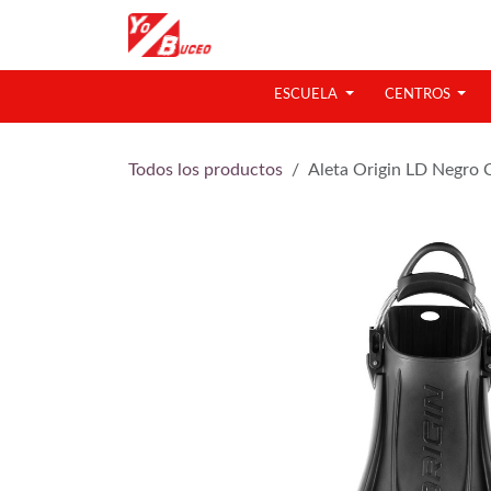
Ir al contenido
ESCUELA
CENTROS
Todos los productos
Aleta Origin LD Negro C