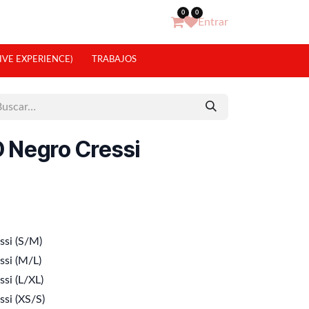
0
0
Entrar
IVE EXPERIENCE)
TRABAJOS
D Negro Cressi
ssi (S/M)
ssi (M/L)
si (L/XL)
ssi (XS/S)