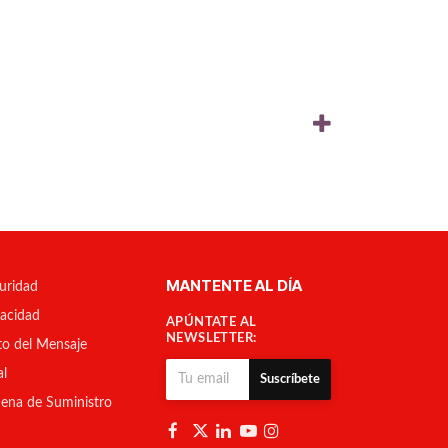
MANTENTE AL DÍA
uridad
vacidad
APÚNTATE AL
NEWSLETTER:
to del Mensaje
al
Suscríbete
ena de Suministro