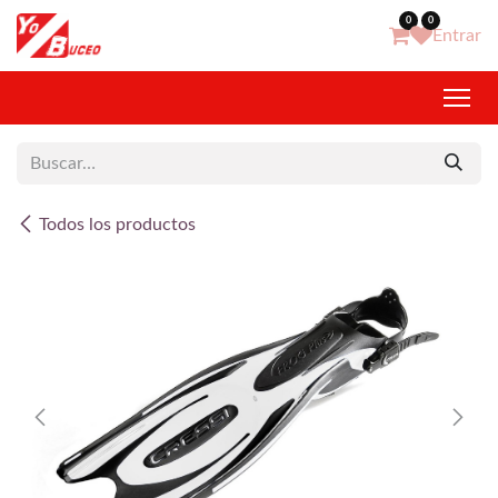
Ir al contenido
0
0
Entrar
Todos los productos