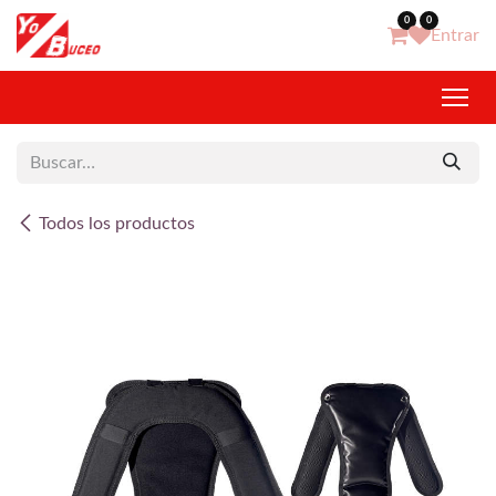
Ir al contenido
0
0
Entrar
Todos los productos